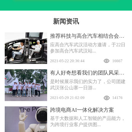
新闻资讯
推荐科技与高合汽车相结合会产生什么样的互联效应
应高合汽车武汉活动方邀请，于22日
参加高合汽车武汉站...
2021-05-22 20:36:44
16667
有人好奇想看我们的团队风采，安排
是时候展示我们的实力了，公司团建
武汉张公山寨一日游...
2021-05-29 21:02:09
14176
跨境电商AI一体化解决方案
基于大数据和人工智能的产品能力，
为跨境行业客户提供图...