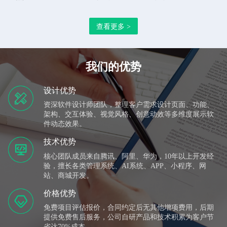
办公管理系统、万推云推广平台、视频矩阵系统、AI获客系
查看更多 >
统、数字人直播平台、AI生成视频、GEO+SEO、AI超级员
工、企业形象互动展示系统、数控设备集采网、快速建站系
统等多款企业应用软件，拥有全部自主研发知识产权。 公
我们的优势
司技术实力雄厚，主要团队成员曾服务于BAT等知名头部企
业，公司以致力于让每一个案例都成为经典的服务标准为客
设计优势
资深软件设计师团队，整理客户需求设计页面、功能、
户提供整体解决方案。团队成员现有UI、JAVA、
架构、交互体验、视觉风格、创意动效等多维度展示软
SpringBoot、SpringCloud、VUE、Uni-APP、PHP、IOS、
件动态效果。
Androd、视频制作等技术开发与运维人员，可为各行业提供
技术优势
企业自企业网站建设到内部管理系统搭建、系统升级与维
核心团队成员来自腾讯、阿里、华为，10年以上开发经
验，擅长各类管理系统、AI系统、APP、小程序、网
护、软件资质证书、企业数字化转型解决方案和软件订制开
站、商城开发。
发服务。
价格优势
免费项目评估报价，合同约定后无其他增项费用，后期
提供免费售后服务，公司自研产品和技术积累为客户节
省达70%成本。